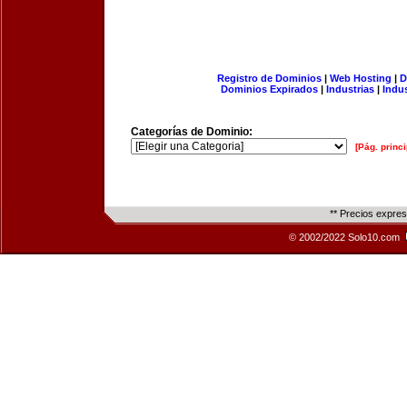
Registro de Dominios
|
Web Hosting
|
D
Dominios Expirados
|
Industrias
|
Indu
Categorías de Dominio:
[Pág. princi
** Precios expre
© 2002/2022 Solo10.com