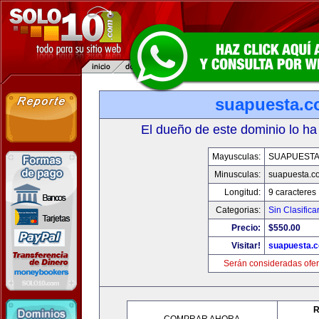
suapuesta.
El dueño de este dominio lo ha
Mayusculas:
SUAPUEST
Minusculas:
suapuesta.c
Longitud:
9 caracteres
Categorias:
Sin Clasifica
Precio:
$550.00
Visitar!
suapuesta.
Serán consideradas ofer
R