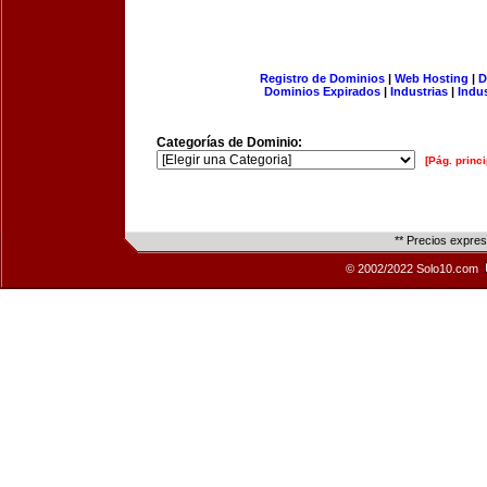
Registro de Dominios
|
Web Hosting
|
D
Dominios Expirados
|
Industrias
|
Indu
Categorías de Dominio:
[Pág. princi
** Precios expre
© 2002/2022 Solo10.com