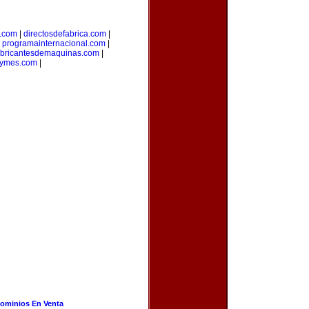
l.com
|
directosdefabrica.com
|
|
programainternacional.com
|
abricantesdemaquinas.com
|
ymes.com
|
ominios En Venta