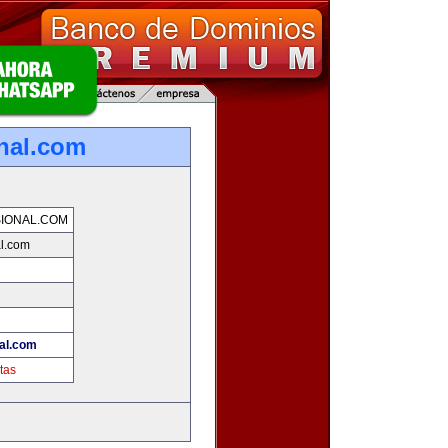
nal.com
IONAL.COM
al.com
al.com
tas