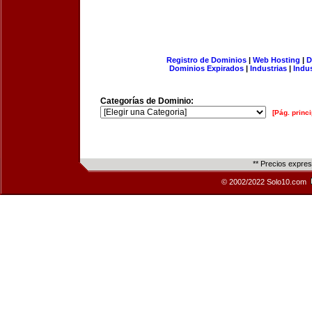
Registro de Dominios
|
Web Hosting
|
D
Dominios Expirados
|
Industrias
|
Indu
Categorías de Dominio:
[Pág. princi
** Precios expre
© 2002/2022 Solo10.com