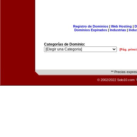
Registro de Dominios
|
Web Hosting
|
D
Dominios Expirados
|
Industrias
|
Indu
Categorías de Dominio:
[Pág. princi
** Precios expre
© 2002/2022 Solo10.com