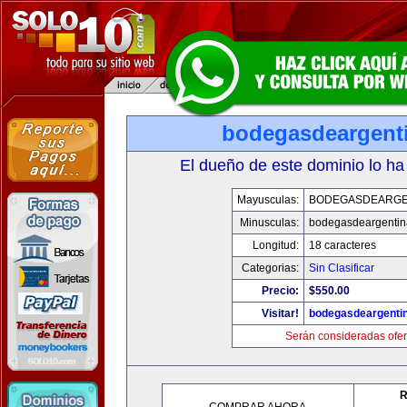
bodegasdeargent
El dueño de este dominio lo ha
Mayusculas:
BODEGASDEARGE
Minusculas:
bodegasdeargenti
Longitud:
18 caracteres
Categorias:
Sin Clasificar
Precio:
$550.00
Visitar!
bodegasdeargenti
Serán consideradas ofer
R