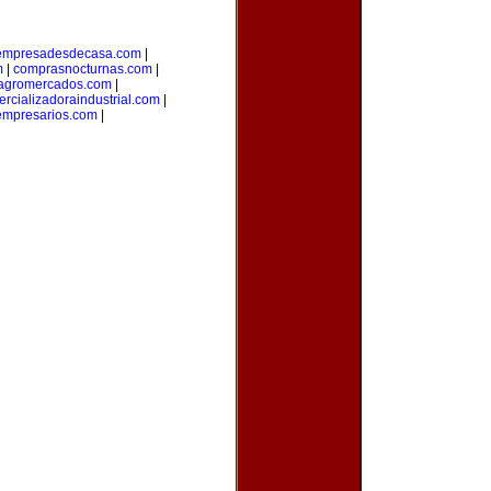
empresadesdecasa.com
|
m
|
comprasnocturnas.com
|
agromercados.com
|
rcializadoraindustrial.com
|
empresarios.com
|