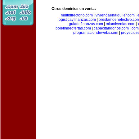
Otros dominios en venta:
multidirectorio.com
|
viviendaenalquiler.com
|
logisticayfinanzas.com
|
prestamoenefectivo.co
guiadefinanzas.com
|
miamiventas.com
|
boletindeofertas.com
|
capacitandonos.com
|
come
programaciondewebs.com
|
proyectos