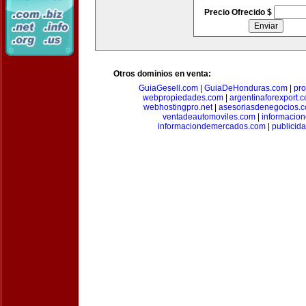
Precio Ofrecido $
Otros dominios en venta:
GuiaGesell.com
|
GuiaDeHonduras.com
|
pr
webpropiedades.com
|
argentinaforexport.
webhostingpro.net
|
asesoriasdenegocios.
ventadeautomoviles.com
|
informacio
informaciondemercados.com
|
publicid