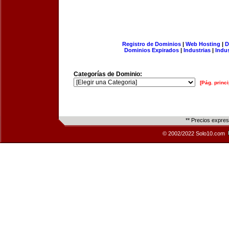
Registro de Dominios
|
Web Hosting
|
D
Dominios Expirados
|
Industrias
|
Indu
Categorías de Dominio:
[Pág. princi
** Precios expre
© 2002/2022 Solo10.com