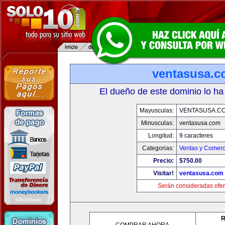
ventasusa.
El dueño de este dominio lo ha
Mayusculas:
VENTASUSA.C
Minusculas:
ventasusa.com
Longitud:
9 caracteres
Categorias:
Ventas y Comerc
Precio:
$750.00
Visitar!
ventasusa.com
Serán consideradas ofer
R