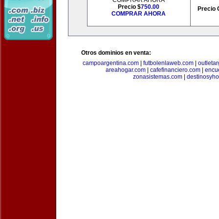
COMPRAR AHORA
Precio $
750.00
Precio 
COMPRAR AHORA
Otros dominios en venta:
campoargentina.com
|
futbolenlaweb.com
|
outleta
areahogar.com
|
cafefinanciero.com
|
encu
zonasistemas.com
|
destinosyho