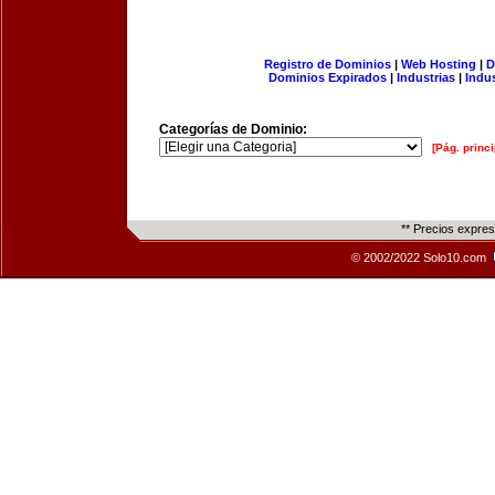
Registro de Dominios
|
Web Hosting
|
D
Dominios Expirados
|
Industrias
|
Indu
Categorías de Dominio:
[Pág. princi
** Precios expre
© 2002/2022 Solo10.com