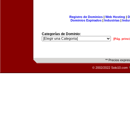
Registro de Dominios
|
Web Hosting
|
D
Dominios Expirados
|
Industrias
|
Indu
Categorías de Dominio:
[Pág. princi
** Precios expre
© 2002/2022 Solo10.com