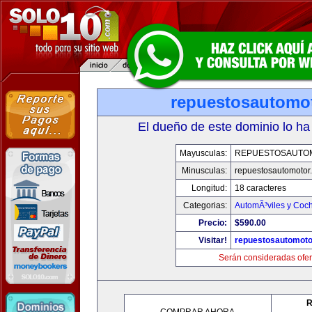
repuestosautomo
El dueño de este dominio lo ha
Mayusculas:
REPUESTOSAUTO
Minusculas:
repuestosautomotor
Longitud:
18 caracteres
Categorias:
AutomÃ³viles y Coc
Precio:
$590.00
Visitar!
repuestosautomoto
Serán consideradas ofer
R