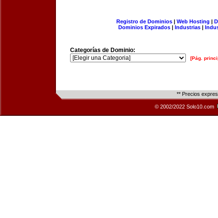
Registro de Dominios
|
Web Hosting
|
D
Dominios Expirados
|
Industrias
|
Indu
Categorías de Dominio:
[Pág. princi
** Precios expre
© 2002/2022 Solo10.com