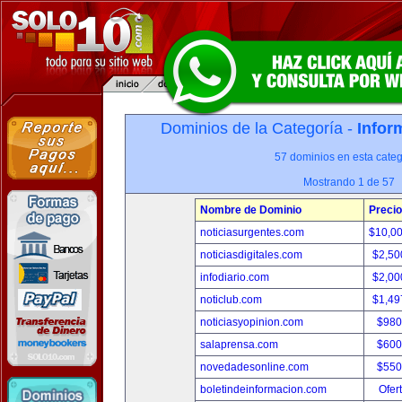
Dominios de la Categoría -
Infor
57 dominios en esta categ
Mostrando 1 de 57
Nombre de Dominio
Precio
noticiasurgentes.com
$10,0
noticiasdigitales.com
$2,50
infodiario.com
$2,00
noticlub.com
$1,49
noticiasyopinion.com
$980
salaprensa.com
$600
novedadesonline.com
$550
boletindeinformacion.com
Ofer