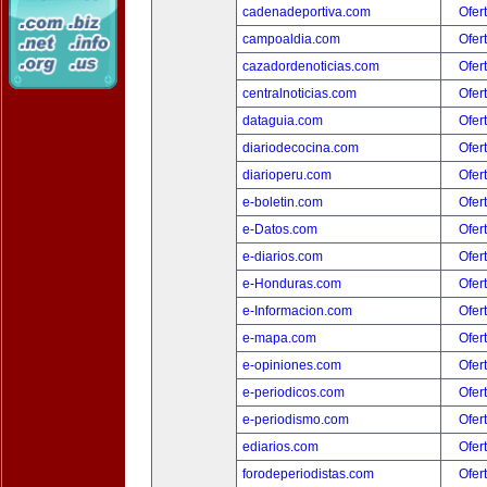
cadenadeportiva.com
Ofer
campoaldia.com
Ofer
cazadordenoticias.com
Ofer
centralnoticias.com
Ofer
dataguia.com
Ofer
diariodecocina.com
Ofer
diarioperu.com
Ofer
e-boletin.com
Ofer
e-Datos.com
Ofer
e-diarios.com
Ofer
e-Honduras.com
Ofer
e-Informacion.com
Ofer
e-mapa.com
Ofer
e-opiniones.com
Ofer
e-periodicos.com
Ofer
e-periodismo.com
Ofer
ediarios.com
Ofer
forodeperiodistas.com
Ofer