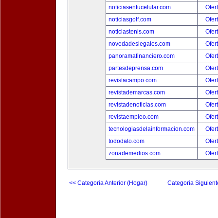
noticiasentucelular.com
Ofer
noticiasgolf.com
Ofer
noticiastenis.com
Ofer
novedadeslegales.com
Ofer
panoramafinanciero.com
Ofer
partesdeprensa.com
Ofer
revistacampo.com
Ofer
revistademarcas.com
Ofer
revistadenoticias.com
Ofer
revistaempleo.com
Ofer
tecnologiasdelainformacion.com
Ofer
tododato.com
Ofer
zonademedios.com
Ofer
<< Categoria Anterior (Hogar)
Categoria Siguient