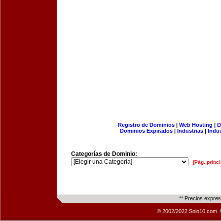
Registro de Dominios
|
Web Hosting
|
D
Dominios Expirados
|
Industrias
|
Indu
Categorías de Dominio:
[Pág. princi
** Precios expre
© 2002/2022 Solo10.com