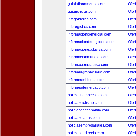
guialatinoamerica.com
Ofer
guianoticias.com
Ofer
infogobierno.com
Ofer
inforegistros.com
Ofer
informacioncomercial.com
Ofer
informaciondenegocios.com
Ofer
informacionexclusiva.com
Ofer
informacionmundial.com
Ofer
informacionpractica.com
Ofer
informeagropecuario.com
Ofer
informeambiental.com
Ofer
informesdemercado.com
Ofer
noticiasbaloncesto.com
Ofer
noticiasciclismo.com
Ofer
noticiasdeeconomia.com
Ofer
noticiasdiarias.com
Ofer
noticiasempresariales.com
Ofer
noticiasendirecto.com
Ofer