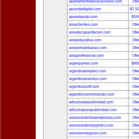
apartamentodevacaciones.com
Ofer
apuestadigital.com
$7,5
apuestasvip.com
$59
areaclientes.com
Ofer
areadecapacitacion.com
Ofer
areaeducativa.com
Ofer
areainmobiliarias.com
Ofer
areaprofesional.com
Ofer
argenpymes.com
$95
argentinaempleo.com
Ofer
argentinaeventos.com
Ofer
argentinasoft.com
Ofer
argentinosenelmundo.com
Ofer
articulosdepublicidad.com
Ofer
articulosparapublicidad.com
Ofer
asesoramientoaempresas.com
Ofer
asesoramientopymes.com
Ofer
asesorenseguros.com
Ofer