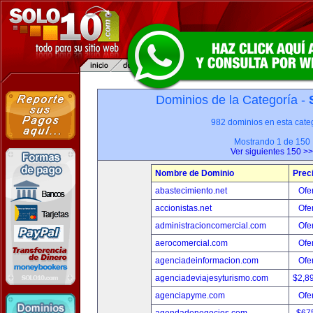
Dominios de la Categoría -
982 dominios en esta categ
Mostrando 1 de 150
Ver siguientes 150 >>
Nombre de Dominio
Prec
abastecimiento.net
Ofer
accionistas.net
Ofer
administracioncomercial.com
Ofer
aerocomercial.com
Ofer
agenciadeinformacion.com
Ofer
agenciadeviajesyturismo.com
$2,8
agenciapyme.com
Ofer