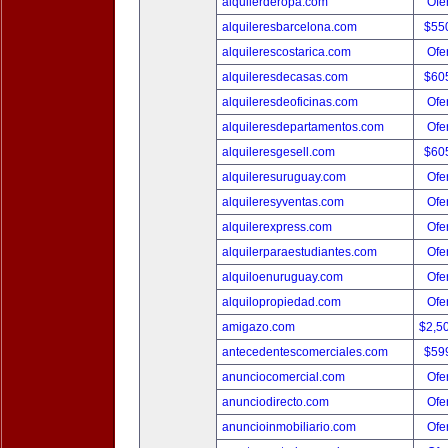
alquilerderopa.com
Ofer
alquileresbarcelona.com
$55
alquilerescostarica.com
Ofer
alquileresdecasas.com
$60
alquileresdeoficinas.com
Ofer
alquileresdepartamentos.com
Ofer
alquileresgesell.com
$60
alquileresuruguay.com
Ofer
alquileresyventas.com
Ofer
alquilerexpress.com
Ofer
alquilerparaestudiantes.com
Ofer
alquiloenuruguay.com
Ofer
alquilopropiedad.com
Ofer
amigazo.com
$2,5
antecedentescomerciales.com
$59
anunciocomercial.com
Ofer
anunciodirecto.com
Ofer
anuncioinmobiliario.com
Ofer