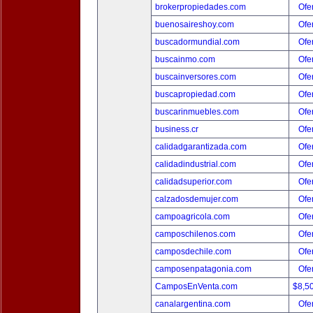
brokerpropiedades.com
Ofer
buenosaireshoy.com
Ofer
buscadormundial.com
Ofer
buscainmo.com
Ofer
buscainversores.com
Ofer
buscapropiedad.com
Ofer
buscarinmuebles.com
Ofer
business.cr
Ofer
calidadgarantizada.com
Ofer
calidadindustrial.com
Ofer
calidadsuperior.com
Ofer
calzadosdemujer.com
Ofer
campoagricola.com
Ofer
camposchilenos.com
Ofer
camposdechile.com
Ofer
camposenpatagonia.com
Ofer
CamposEnVenta.com
$8,5
canalargentina.com
Ofer