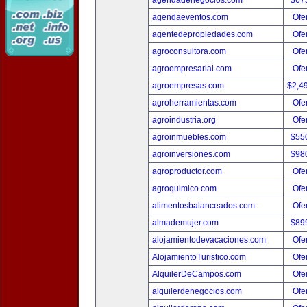
agendadenegocios.com
$67
agendaeventos.com
Ofer
agentedepropiedades.com
Ofer
agroconsultora.com
Ofer
agroempresarial.com
Ofer
agroempresas.com
$2,4
agroherramientas.com
Ofer
agroindustria.org
Ofer
agroinmuebles.com
$55
agroinversiones.com
$98
agroproductor.com
Ofer
agroquimico.com
Ofer
alimentosbalanceados.com
Ofer
almademujer.com
$89
alojamientodevacaciones.com
Ofer
AlojamientoTuristico.com
Ofer
AlquilerDeCampos.com
Ofer
alquilerdenegocios.com
Ofer