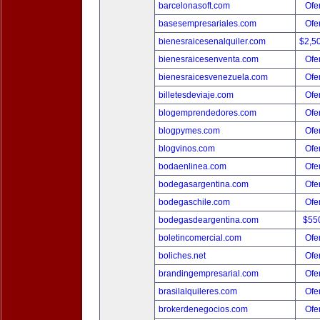
barcelonasoft.com
Ofer
basesempresariales.com
Ofer
bienesraicesenalquiler.com
$2,5
bienesraicesenventa.com
Ofer
bienesraicesvenezuela.com
Ofer
billetesdeviaje.com
Ofer
blogemprendedores.com
Ofer
blogpymes.com
Ofer
blogvinos.com
Ofer
bodaenlinea.com
Ofer
bodegasargentina.com
Ofer
bodegaschile.com
Ofer
bodegasdeargentina.com
$55
boletincomercial.com
Ofer
boliches.net
Ofer
brandingempresarial.com
Ofer
brasilalquileres.com
Ofer
brokerdenegocios.com
Ofer