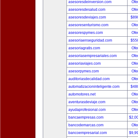
asesoresdeinversion.com
Ofer
asesoresdesalud.com
Ofer
asesoresdeviajes.com
$89
asesoresenturismo.com
Ofer
asesorespymes.com
Ofer
asesoriaenseguridad.com
$55
asesoriagratis.com
Ofer
asesoriasempresariales.com
Ofer
asesoriaviajes.com
Ofer
asesorpymes.com
Ofer
auditoriasdecalidad.com
Ofer
automatizacioninteligente.com
$48
automotores.net
Ofer
aventurasdeviaje.com
Ofer
ayudaprofesional.com
Ofer
bancaempresas.com
$2,0
bancodemarcas.com
Ofer
bancoempresarial.com
$9,9