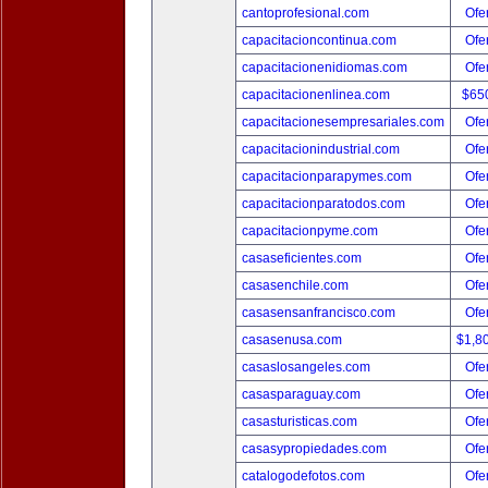
cantoprofesional.com
Ofer
capacitacioncontinua.com
Ofer
capacitacionenidiomas.com
Ofer
capacitacionenlinea.com
$65
capacitacionesempresariales.com
Ofer
capacitacionindustrial.com
Ofer
capacitacionparapymes.com
Ofer
capacitacionparatodos.com
Ofer
capacitacionpyme.com
Ofer
casaseficientes.com
Ofer
casasenchile.com
Ofer
casasensanfrancisco.com
Ofer
casasenusa.com
$1,8
casaslosangeles.com
Ofer
casasparaguay.com
Ofer
casasturisticas.com
Ofer
casasypropiedades.com
Ofer
catalogodefotos.com
Ofer